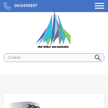
0616595897
Zoeken
naar: