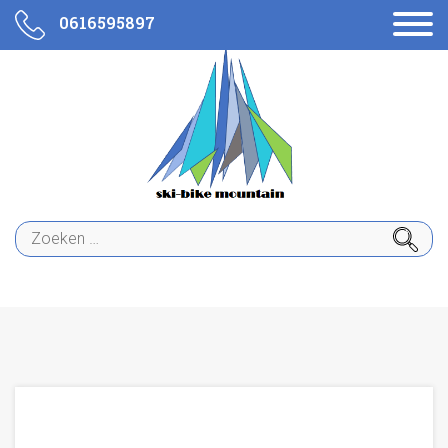
0616595897
Zoeken
naar: