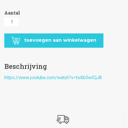
Ski
Nordica
Santa
toevoegen aan winkelwagen
Ana
92
aantal
Beschrijving
https://www.youtube.com/watch?v=tsXb5wICjJ8